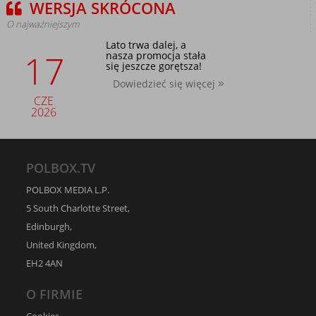
WERSJA SKRÓCONA
O najważniejszym
Lato trwa dalej, a
17
nasza promocja stała
się jeszcze gorętsza!
Dowiedzieć się więcej
CZE
2026
POLBOX.TV
POLBOX MEDIA L.P.
5 South Charlotte Street,
Edinburgh,
United Kingdom,
EH2 4AN
O FIRMIE