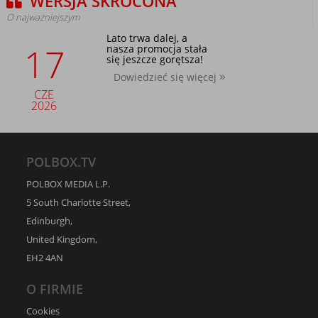
WERSJA SKRÓCONA
O najważniejszym
Lato trwa dalej, a
17
nasza promocja stała
się jeszcze gorętsza!
Dowiedzieć się więcej
CZE
2026
POLBOX.TV
POLBOX MEDIA L.P.
5 South Charlotte Street,
Edinburgh,
United Kingdom,
EH2 4AN
O FIRMIE
Cookies