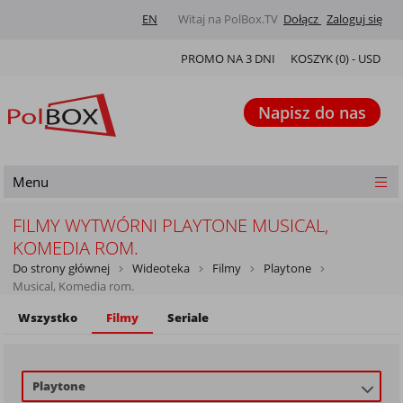
EN
Witaj na PolBox.TV
Dołącz
Zaloguj się
PROMO NA 3 DNI
KOSZYK (
0
) -
USD
Napisz do nas
Menu
FILMY WYTWÓRNI PLAYTONE MUSICAL,
KOMEDIA ROM.
Do strony głównej
Wideoteka
Filmy
Playtone
Musical, Komedia rom.
Wszystko
Filmy
Seriale
Playtone