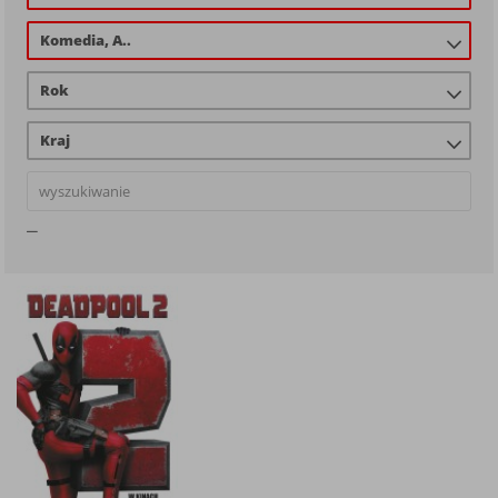
Komedia, A..
Rok
Kraj