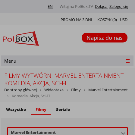
EN
Witaj na PolBox.TV
Dołącz
Zaloguj się
PROMO NA 3 DNI
KOSZYK (
0
) -
USD
Napisz do nas
Menu
FILMY WYTWÓRNI MARVEL ENTERTAINMENT
KOMEDIA, AKCJA, SCI-FI
Do strony głównej
Wideoteka
Filmy
Marvel Entertainment
Komedia, Akcja, Sci-Fi
Wszystko
Filmy
Seriale
Marvel Entertainment