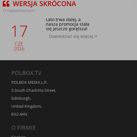
WERSJA SKRÓCONA
O najważniejszym
Lato trwa dalej, a
17
nasza promocja stała
się jeszcze gorętsza!
Dowiedzieć się więcej
CZE
2026
POLBOX.TV
POLBOX MEDIA L.P.
5 South Charlotte Street,
Edinburgh,
United Kingdom,
EH2 4AN
O FIRMIE