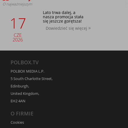
O najważniejszym
Lato trwa dalej, a
17
nasza promocja stała
się jeszcze gorętsza!
Dowiedzieć się więcej
CZE
2026
POLBOX.TV
POLBOX MEDIA L.P.
5 South Charlotte Street,
Edinburgh,
United Kingdom,
EH2 4AN
O FIRMIE
Cookies