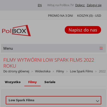
EN
Witaj na PolBox.TV
Dołącz
Zaloguj się
PROMO NA 3 DNI
KOSZYK (
0
) -
USD
Napisz do nas
Menu
FILMY WYTWÓRNI LOW SPARK FILMS 2022
ROKU
Do strony głównej
Wideoteka
Filmy
Low Spark Films
2022
Wszystko
Filmy
Seriale
Low Spark Films