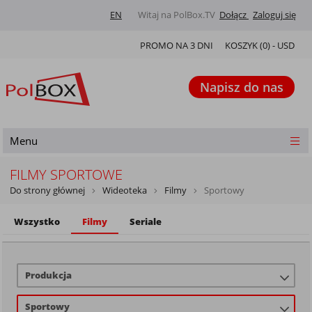
EN
Witaj na PolBox.TV
Dołącz
Zaloguj się
PROMO NA 3 DNI
KOSZYK (
0
) -
USD
Napisz do nas
Menu
FILMY SPORTOWE
Do strony głównej
Wideoteka
Filmy
Sportowy
Wszystko
Filmy
Seriale
Produkcja
Sportowy