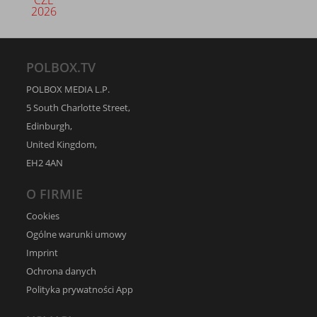
CZE
2026
POLBOX.TV
POLBOX MEDIA L.P.
5 South Charlotte Street,
Edinburgh,
United Kingdom,
EH2 4AN
O FIRMIE
Cookies
Ogólne warunki umowy
Imprint
Ochrona danych
Polityka prywatności App