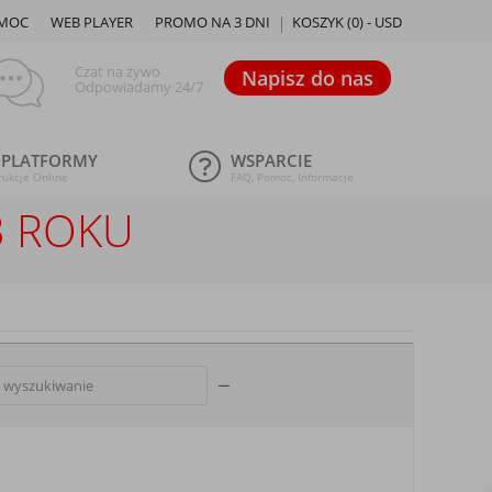
MOC
WEB PLAYER
PROMO NA 3 DNI
KOSZYK (
0
) -
USD
Czat na żywo
Napisz do nas
Odpowiadamy 24/7
 PLATFORMY
WSPARCIE
rukcje Online
FAQ, Pomoc, Informacje
3 ROKU