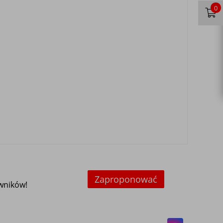
0
Zaproponować
owników!