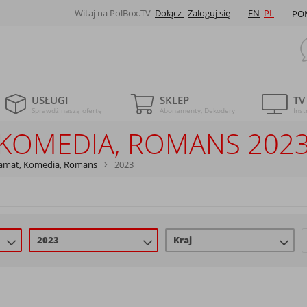
Witaj na PolBox.TV
Dołącz
Zaloguj się
EN
PL
PO
USŁUGI
SKLEP
TV
Sprawdź naszą ofertę
Abonamenty, Dekodery
Inst
 KOMEDIA, ROMANS 202
amat, Komedia, Romans
2023
2023
Kraj