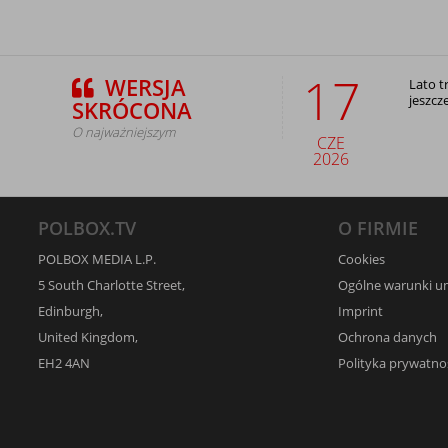
17
WERSJA
Lato t
jeszcz
SKRÓCONA
O najważniejszym
CZE
2026
POLBOX.TV
O FIRMIE
POLBOX MEDIA L.P.
Cookies
5 South Charlotte Street,
Ogólne warunki 
Edinburgh,
Imprint
United Kingdom,
Ochrona danych
EH2 4AN
Polityka prywatno