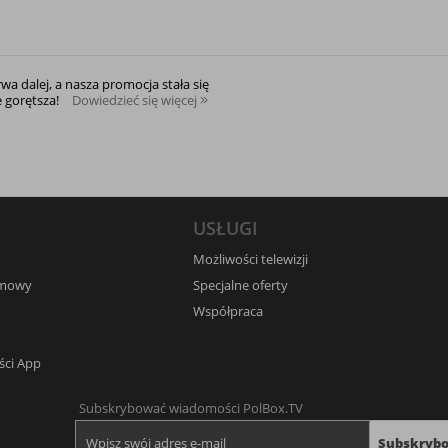
rwa dalej, a nasza promocja stała się
e gorętsza!
Dowiedzieć się więcej
USŁUGI
Możliwości telewizji
umowy
Specjalne oferty
Współpraca
ści App
Subskrybować wiadomości PolBox.TV
Subskryb