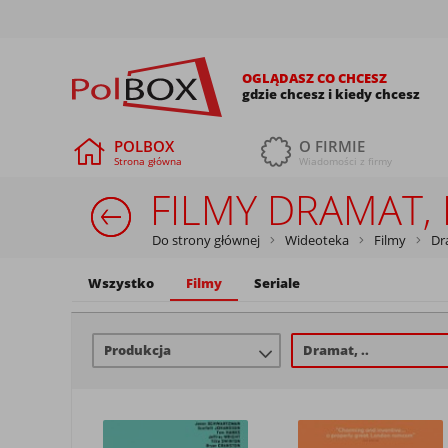
OGLĄDASZ CO CHCESZ
gdzie chcesz i kiedy chcesz
POLBOX
O FIRMIE
Strona główna
Wiadomości z firmy
FILMY DRAMAT,
Do strony głównej
Wideoteka
Filmy
Dr
Wszystko
Filmy
Seriale
Produkcja
Dramat, ..