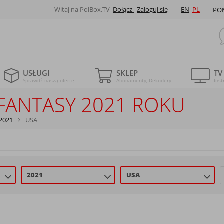
Witaj na PolBox.TV
Dołącz
Zaloguj się
EN
PL
PO
USŁUGI
SKLEP
TV
Sprawdź naszą ofertę
Abonamenty, Dekodery
Inst
FANTASY 2021 ROKU
2021
USA
2021
USA