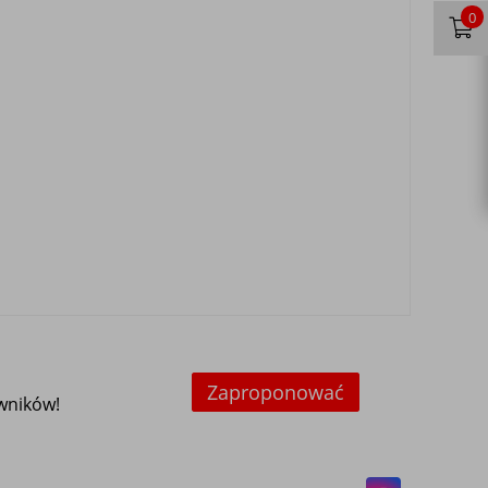
0
Zaproponować
owników!