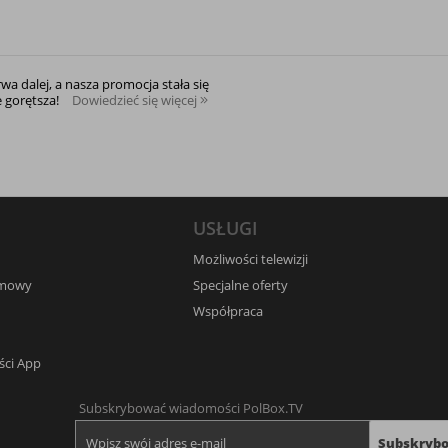
rwa dalej, a nasza promocja stała się
e gorętsza!
Dowiedzieć się więcej
USŁUGI
Możliwości telewizji
umowy
Specjalne oferty
Współpraca
ści App
Subskrybować wiadomości PolBox.TV
Subskryb