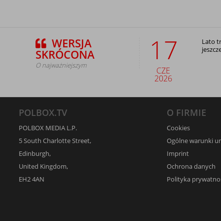
17
WERSJA
Lato t
jeszcz
SKRÓCONA
O najważniejszym
CZE
2026
POLBOX.TV
O FIRMIE
POLBOX MEDIA L.P.
Cookies
5 South Charlotte Street,
Ogólne warunki 
Edinburgh,
Imprint
United Kingdom,
Ochrona danych
EH2 4AN
Polityka prywatno