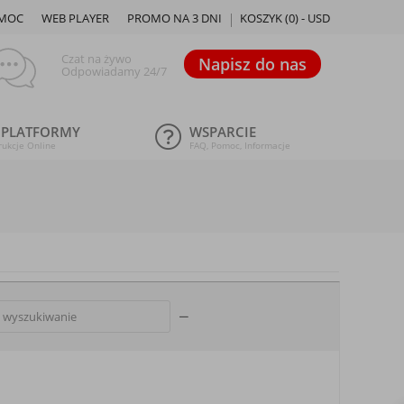
MOC
WEB PLAYER
PROMO NA 3 DNI
KOSZYK (
0
) -
USD
Czat na żywo
Napisz do nas
Odpowiadamy 24/7
 PLATFORMY
WSPARCIE
rukcje Online
FAQ, Pomoc, Informacje