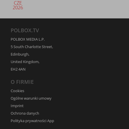
CZE
2026
POLBOX.TV
POLBOX MEDIA L.P.
5 South Charlotte Street,
Edinburgh,
United Kingdom,
EH2 4AN
O FIRMIE
Cookies
Ogólne warunki umowy
Imprint
Ochrona danych
Polityka prywatności App