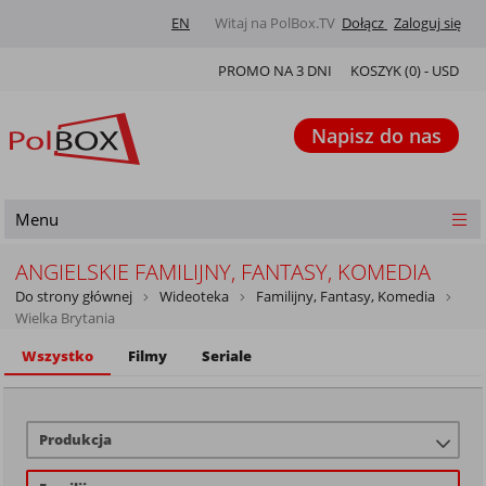
EN
Witaj na PolBox.TV
Dołącz
Zaloguj się
PROMO NA 3 DNI
KOSZYK (
0
) -
USD
Napisz do nas
Menu
ANGIELSKIE FAMILIJNY, FANTASY, KOMEDIA
Do strony głównej
Wideoteka
Familijny, Fantasy, Komedia
Wielka Brytania
Wszystko
Filmy
Seriale
Produkcja