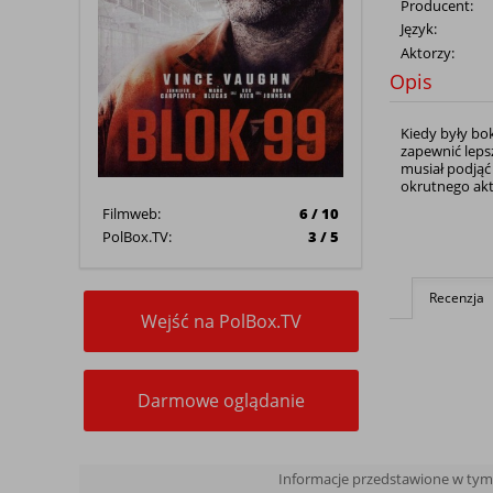
Producent:
Język:
Aktorzy:
Opis
Kiedy były bo
zapewnić lepsz
musiał podjąć
okrutnego akt
Filmweb:
6 / 10
PolBox.TV:
3 / 5
Recenzja
Wejść na PolBox.TV
Darmowe oglądanie
Informacje przedstawione w tym a