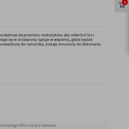
0
 podejmuje się przemytu narkotyków, aby odwrócić los i
je się w strzelaninę i ląduje w więzieniu, gdzie będzie
. Sprowadzony do narożnika, zostaje zmuszony do dokonania
pomnianego filmu na tym serwisie.