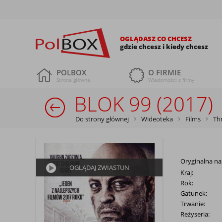
OGLĄDASZ CO CHCESZ
gdzie chcesz i kiedy chcesz
POLBOX
O FIRMIE
Strona główna
Wiadomości z firmy
BLOK 99 (2017)
Do strony głównej
Wideoteka
Films
Thr
Oryginalna na
OGLĄDAJ ZWIASTUN
Kraj:
Rok:
Gatunek:
Trwanie:
Reżyseria: