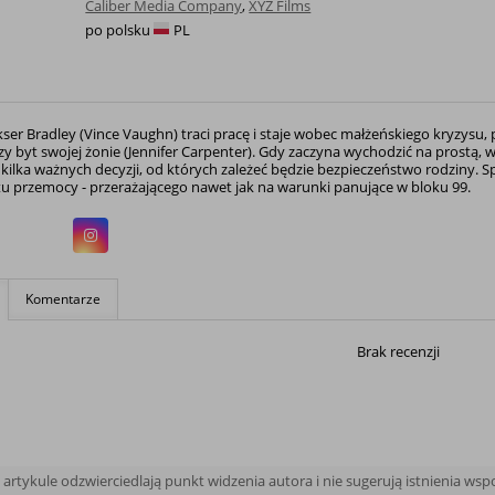
Caliber Media Company
,
XYZ Films
po polsku
PL
kser Bradley (Vince Vaughn) traci pracę i staje wobec małżeńskiego kryzysu,
y byt swojej żonie (Jennifer Carpenter). Gdy zaczyna wychodzić na prostą, wda
 kilka ważnych decyzji, od których zależeć będzie bezpieczeństwo rodziny
u przemocy - przerażającego nawet jak na warunki panujące w bloku 99.
Komentarze
Brak recenzji
rtykule odzwierciedlają punkt widzenia autora i nie sugerują istnienia ws