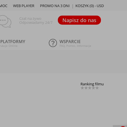
MOC
WEB PLAYER
PROMO NA 3 DNI
KOSZYK (
0
) -
USD
Czat na żywo
Napisz do nas
Odpowiadamy 24/7
 PLATFORMY
WSPARCIE
rukcje Online
FAQ, Pomoc, Informacje
Ranking filmu