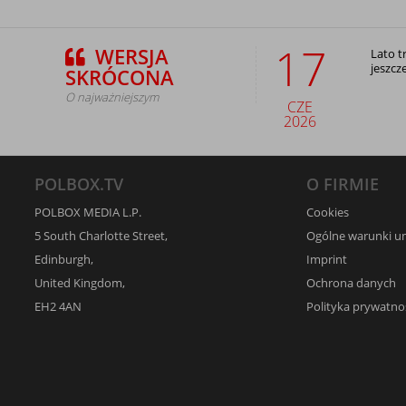
17
WERSJA
Lato t
jeszcz
SKRÓCONA
O najważniejszym
CZE
2026
POLBOX.TV
O FIRMIE
POLBOX MEDIA L.P.
Cookies
5 South Charlotte Street,
Ogólne warunki 
Edinburgh,
Imprint
United Kingdom,
Ochrona danych
EH2 4AN
Polityka prywatno