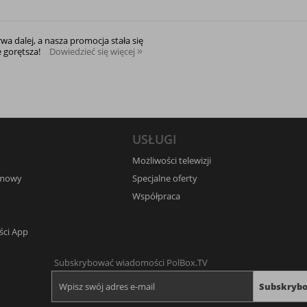
rwa dalej, a nasza promocja stała się
e gorętsza!
Dowiedzieć się więcej
USŁUGI
Możliwości telewizji
umowy
Specjalne oferty
Współpraca
ści App
Subskrybować wiadomości PolBox.TV
Subskryb