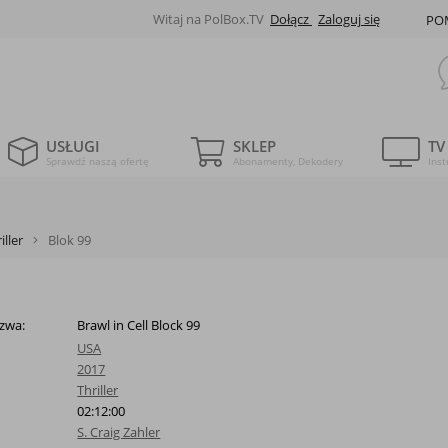
Witaj na PolBox.TV
Dołącz
Zaloguj się
PO
USŁUGI
SKLEP
TV
Sprawdź naszą ofertę
Abonamenty, Dekodery
Inst
iller
Blok 99
zwa:
Brawl in Cell Block 99
USA
2017
Thriller
02:12:00
S. Craig Zahler