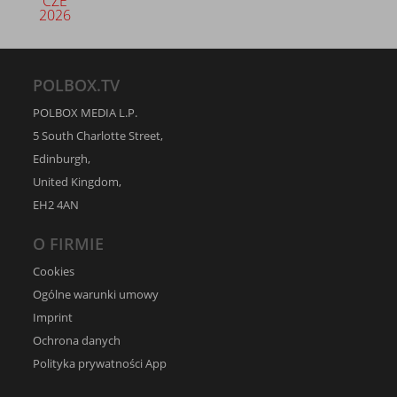
CZE
2026
POLBOX.TV
POLBOX MEDIA L.P.
5 South Charlotte Street,
Edinburgh,
United Kingdom,
EH2 4AN
O FIRMIE
Cookies
Ogólne warunki umowy
Imprint
Ochrona danych
Polityka prywatności App