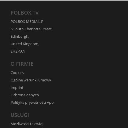
POLBOX.TV
POLBOX MEDIA L.P.
5 South Charlotte Street,
Edinburgh,
United Kingdom,
EH2 4AN
O FIRMIE
Cookies
Ogólne warunki umowy
Imprint
Ochrona danych
Polityka prywatności App
USŁUGI
Możliwości telewizji