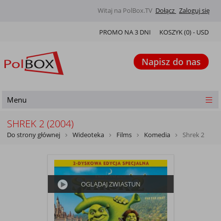
Witaj na PolBox.TV
Dołącz
Zaloguj się
PROMO NA 3 DNI
KOSZYK (
0
) -
USD
Napisz do nas
Menu
SHREK 2 (2004)
Do strony głównej
Wideoteka
Films
Komedia
Shrek 2
OGLĄDAJ ZWIASTUN