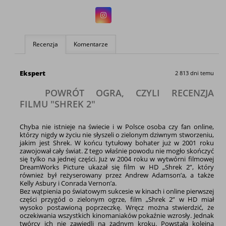
Recenzja
Komentarze
Ekspert
2 813 dni temu
POWRÓT OGRA, CZYLI RECENZJA
FILMU "SHREK 2"
Chyba nie istnieje na świecie i w Polsce osoba czy fan online,
którzy nigdy w życiu nie słyszeli o zielonym dziwnym stworzeniu,
jakim jest Shrek. W końcu tytułowy bohater już w 2001 roku
zawojował cały świat. Z tego właśnie powodu nie mogło skończyć
się tylko na jednej części. Już w 2004 roku w wytwórni filmowej
DreamWorks Picture ukazał się film w HD „Shrek 2”, który
również był reżyserowany przez Andrew Adamson’a, a także
Kelly Asbury i Conrada Vernon’a.
Bez wątpienia po światowym sukcesie w kinach i online pierwszej
części przygód o zielonym ogrze, film „Shrek 2” w HD miał
wysoko postawioną poprzeczkę. Wręcz można stwierdzić, że
oczekiwania wszystkich kinomaniaków pokaźnie wzrosły. Jednak
twórcy ich nie zawiedli na żadnym kroku. Powstała kolejna