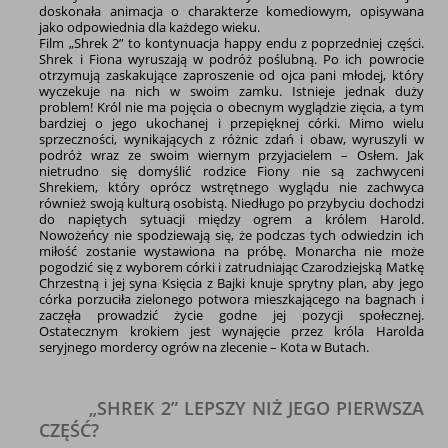
doskonała animacja o charakterze komediowym, opisywana
jako odpowiednia dla każdego wieku.
Film „Shrek 2” to kontynuacja happy endu z poprzedniej części.
Shrek i Fiona wyruszają w podróż poślubną. Po ich powrocie
otrzymują zaskakujące zaproszenie od ojca pani młodej, który
wyczekuje na nich w swoim zamku. Istnieje jednak duży
problem! Król nie ma pojęcia o obecnym wyglądzie zięcia, a tym
bardziej o jego ukochanej i przepięknej córki. Mimo wielu
sprzeczności, wynikających z różnic zdań i obaw, wyruszyli w
podróż wraz ze swoim wiernym przyjacielem – Osłem. Jak
nietrudno się domyślić rodzice Fiony nie są zachwyceni
Shrekiem, który oprócz wstrętnego wyglądu nie zachwyca
również swoją kulturą osobistą. Niedługo po przybyciu dochodzi
do napiętych sytuacji między ogrem a królem Harold.
Nowożeńcy nie spodziewają się, że podczas tych odwiedzin ich
miłość zostanie wystawiona na próbę. Monarcha nie może
pogodzić się z wyborem córki i zatrudniając Czarodziejską Matkę
Chrzestną i jej syna Księcia z Bajki knuje sprytny plan, aby jego
córka porzuciła zielonego potwora mieszkającego na bagnach i
zaczęła prowadzić życie godne jej pozycji społecznej.
Ostatecznym krokiem jest wynajęcie przez króla Harolda
seryjnego mordercy ogrów na zlecenie – Kota w Butach.
„SHREK 2” LEPSZY NIŻ JEGO PIERWSZA
CZĘŚĆ?