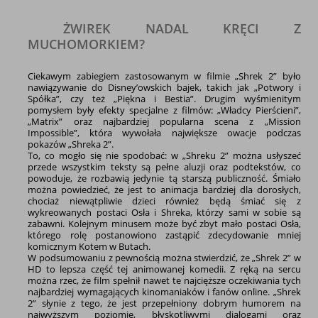
ŻWIREK NADAL KRĘCI Z
MUCHOMORKIEM?
Ciekawym zabiegiem zastosowanym w filmie „Shrek 2” było
nawiązywanie do Disney’owskich bajek, takich jak „Potwory i
Spółka”, czy też „Piękna i Bestia”. Drugim wyśmienitym
pomysłem były efekty specjalne z filmów: „Władcy Pierścieni”,
„Matrix” oraz najbardziej popularna scena z „Mission
Impossible”, która wywołała największe owacje podczas
pokazów „Shreka 2”.
To, co mogło się nie spodobać: w „Shreku 2” można usłyszeć
przede wszystkim teksty są pełne aluzji oraz podtekstów, co
powoduje, że rozbawią jedynie tą starszą publiczność. Śmiało
można powiedzieć, że jest to animacja bardziej dla dorosłych,
chociaż niewątpliwie dzieci również będą śmiać się z
wykreowanych postaci Osła i Shreka, którzy sami w sobie są
zabawni. Kolejnym minusem może być zbyt mało postaci Osła,
którego rolę postanowiono zastąpić zdecydowanie mniej
komicznym Kotem w Butach.
W podsumowaniu z pewnością można stwierdzić, że „Shrek 2” w
HD to lepsza część tej animowanej komedii. Z ręką na sercu
można rzec, że film spełnił nawet te najcięższe oczekiwania tych
najbardziej wymagających kinomaniaków i fanów online. „Shrek
2” słynie z tego, że jest przepełniony dobrym humorem na
najwyższym poziomie, błyskotliwymi dialogami oraz