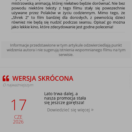
mistrzowską animacją, której niełatwo będzie dorównać. Nie bez
powodu niektóre teksty z tego filmu stały się powszechnie
używane przez Polaków w życiu codziennym. Mimo tego, że
„Shrek 2” to film bardziej dla dorosłych, z pewnością dzieci
również nie będą się nudzić podczas seansu. Opisać go można
jako lekkie kino, które zdecydowanie jest godne polecenia!
Informacje przedstawione w tym artykule odzwierciedlają punkt
widzenia autora i nie sugerują istnienia wspomnianego filmu na tym
serwisie.
WERSJA SKRÓCONA
O najważniejszym
Lato trwa dalej, a
17
nasza promocja stała
się jeszcze gorętsza!
Dowiedzieć się więcej
CZE
2026