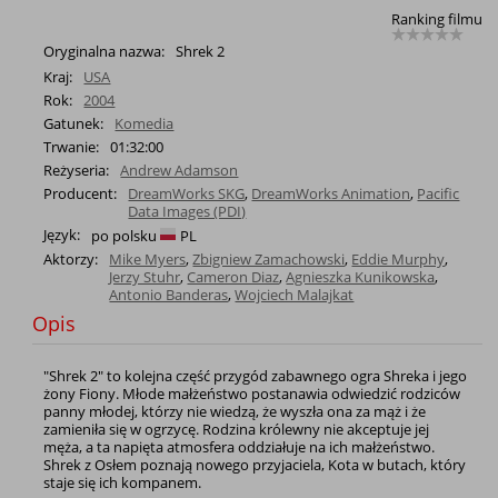
Ranking filmu
Oryginalna nazwa:
Shrek 2
Kraj:
USA
Rok:
2004
Gatunek:
Komedia
Trwanie:
01:32:00
Reżyseria:
Andrew Adamson
Producent:
DreamWorks SKG
,
DreamWorks Animation
,
Pacific
Data Images (PDI)
Język:
po polsku
PL
Aktorzy:
Mike Myers
,
Zbigniew Zamachowski
,
Eddie Murphy
,
Jerzy Stuhr
,
Cameron Diaz
,
Agnieszka Kunikowska
,
Antonio Banderas
,
Wojciech Malajkat
Opis
"Shrek 2" to kolejna część przygód zabawnego ogra Shreka i jego
żony Fiony. Młode małżeństwo postanawia odwiedzić rodziców
panny młodej, którzy nie wiedzą, że wyszła ona za mąż i że
zamieniła się w ogrzycę. Rodzina królewny nie akceptuje jej
męża, a ta napięta atmosfera oddziałuje na ich małżeństwo.
Shrek z Osłem poznają nowego przyjaciela, Kota w butach, który
staje się ich kompanem.