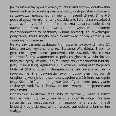
Jak to zazwyczaj bywa z kolejnymi częściami filmów: oczekiwania
fanów online przerastają rzeczywistość, czyli prostymi słowami:
są zazwyczaj gorsze. Jednak nie tym razem! „Shrek 2” w HD
podołał wyżej wymienionemu oczekiwaniu i stanął na wysokości
zadania. Podczas 93 minut filmu nie ma czasu na nudę! Duża
dawka humoru i dowcipy na wysokim poziomie
wkomponowane w baśniowy klimat animacji, to rewelacyjne
połączenie, które mogło tylko zwiastować dobrą komedię na
światowym poziomie.
Na wyrazy uznania zasługuje tłumaczenie tekstów „Shreka 2”,
które zostało wykonane przez Bartosza Wierzbięta. Zrobił to
genialnie i tym razem ponownie nie zawiódł. Nie można
zapomnieć, aby wspomnieć o polskich głosach w „Shreku 2”,
których użyczyli między innymi: Zbigniew Zamachowski (Shrek),
Jerzy Stuhr (Osioł), Agnieszka Kunikowska (Fiona) oraz Wojciech
Malajkat (Kot w Butach). Bezapelacyjnie cała obsada zrobiła to
rewelacyjnie i z pewnością swoim dubbingiem dorównali
oryginalnej wersji. Jednakże na szczególne wyróżnienie zasługuje
Jerzy Stuhr, który dubbingował Osła. Tym razem pozytywnie
zaskoczył widzów i fanów online swoimi umiejętnościami
wokalnymi.
Dodatkowo światowej rangi hity muzyczne: „I need a hero”
Bonnie Tyler, czy też „Livin la vida loca” Ricky’ego Martina
sprawiają, że oglądających film przepełnia energia, na sali
kinowej kreuje się przyjemna i wesoła atmosfera, a fani online
szaleją.