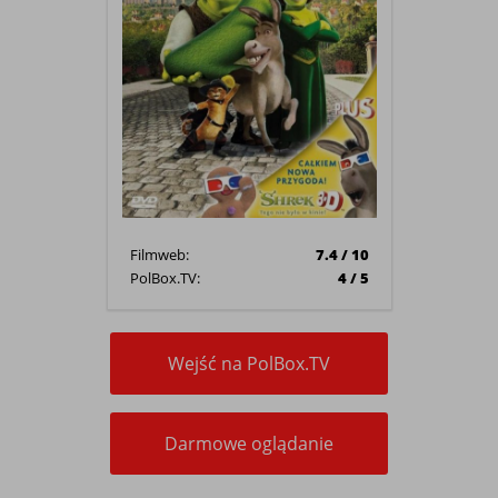
Filmweb:
7.4 / 10
PolBox.TV:
4 / 5
Wejść na PolBox.TV
Darmowe oglądanie