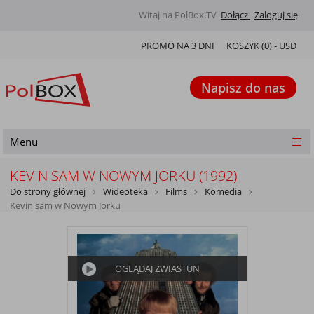
Witaj na PolBox.TV
Dołącz
Zaloguj się
PROMO NA 3 DNI
KOSZYK (
0
) -
USD
Napisz do nas
Menu
KEVIN SAM W NOWYM JORKU (1992)
Do strony głównej
Wideoteka
Films
Komedia
Kevin sam w Nowym Jorku
OGLĄDAJ ZWIASTUN