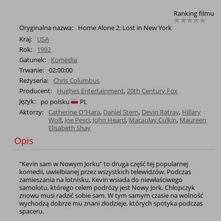
Ranking filmu
Oryginalna nazwa:
Home Alone 2: Lost in New York
Kraj:
USA
Rok:
1992
Gatunek:
Komedia
Trwanie:
02:00:00
Reżyseria:
Chris Columbus
Producent:
Hughes Entertainment
,
20th Century Fox
Język:
po polsku
PL
Aktorzy:
Catherine O"Hara
,
Daniel Stern
,
Devin Ratray
,
Hillary
Wolf
,
Joe Pesci
,
John Heard
,
Macaulay Culkin
,
Maureen
Elisabeth Shay
Opis
"Kevin sam w Nowym Jorku" to druga część tej popularnej
komedii, uwielbianej przez wszystkich telewidzów. Podczas
zamieszania na lotnisku, Kevin wsiada do niewłaściwego
samolotu, którego celem podróży jest Nowy Jork. Chłopczyk
znowu musi radzić sobie sam. W tym samym czasie na wolność
wychodzą dobrze mu znani złodzieje, których spotyka podczas
spaceru.