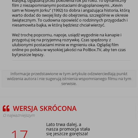
klasyką, oglądaną przez pokolenia rok po roku. To dynamiczny
film z niezapomnianymi postaciami drugoplanowymi. „Kevin
sam w Nowym Jorku” (1992) to dobra i angażująca historia, którą
warto dodać do swojej listy do obejrzenia, szczególnie w okresie
świątecznym. To cudowna opowieść o rodzinnych przygodach i
niesamowita bajka, w którą będziesz chciał wierzyć.
Weź trochę popcornu, napoje, usiądź wygodnie na kanapie i
przygotuj się na przyjemną rozrywkę. Czas spędzony z
ulubionymi postaciami minie w mgnieniu oka. Oglądaj film
online po polsku w wysokiej jakości na PolBox.TV, aby ten czas
był jeszcze lepszy.
Informacje przedstawione w tym artykule odzwierciedlają punkt
widzenia autora i nie sugerują istnienia wspomnianego filmu na tym
serwisie.
WERSJA SKRÓCONA
O najważniejszym
Lato trwa dalej, a
17
nasza promocja stała
się jeszcze gorętsza!