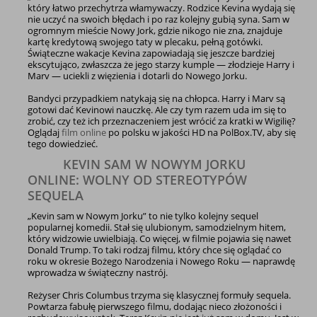
który łatwo przechytrza włamywaczy. Rodzice Kevina wydają się
nie uczyć na swoich błędach i po raz kolejny gubią syna. Sam w
ogromnym mieście Nowy Jork, gdzie nikogo nie zna, znajduje
kartę kredytową swojego taty w plecaku, pełną gotówki.
Świąteczne wakacje Kevina zapowiadają się jeszcze bardziej
ekscytująco, zwłaszcza że jego starzy kumple — złodzieje Harry i
Marv — uciekli z więzienia i dotarli do Nowego Jorku.
Bandyci przypadkiem natykają się na chłopca. Harry i Marv są
gotowi dać Kevinowi nauczkę. Ale czy tym razem uda im się to
zrobić, czy też ich przeznaczeniem jest wrócić za kratki w Wigilię?
Oglądaj
film online
po polsku w jakości HD na PolBox.TV, aby się
tego dowiedzieć.
KEVIN SAM W NOWYM JORKU
ONLINE: WOLNY OD STEREOTYPÓW
SEQUELA
„Kevin sam w Nowym Jorku” to nie tylko kolejny sequel
popularnej komedii. Stał się ulubionym, samodzielnym hitem,
który widzowie uwielbiają. Co więcej, w filmie pojawia się nawet
Donald Trump. To taki rodzaj filmu, który chce się oglądać co
roku w okresie Bożego Narodzenia i Nowego Roku — naprawdę
wprowadza w świąteczny nastrój.
Reżyser Chris Columbus trzyma się klasycznej formuły sequela.
Powtarza fabułę pierwszego filmu, dodając nieco złożoności i