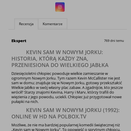
Recenzja
Komentarze
Ekspert
769 dni temu
KEVIN SAM W NOWYM JORKU:
HISTORIA, KTÓRĄ KAŻDY ZNA,
PRZENIESIONA DO WIELKIEGO JABŁKA
Dziesięcioletni chłopiec powoduje wielkie zamieszanie w
ogromnym Nowym Jorku. Tym razem Kevin McCallister nie jest
sam w domu; znajduje się w Nowym Jorku, gotowy przekształcić
Wielkie Jabłko w swój własny plac zabaw. A zgadnijcie, kto jeszcze
wrócił? Starzy znajomi Kevina, Harry i Marv, którzy trafili do
więzienia z jego powodu, uciekli. Chłopiec już przygotował nowe
pułapki na nich.
KEVIN SAM W NOWYM JORKU (1992):
ONLINE W HD NA POLBOX.TV
Możliwe, że nie ma bardziej popularnej komedii świątecznej niż
„Kevin sam w Nowym Jorku”. To opowieść o sprytnym chłopcu,