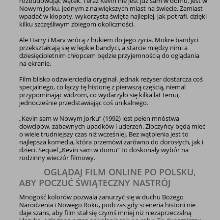
rozbudowując wątek. Teraz Kevin nie jest już sam w domu. Jest w
Nowym Jorku, jednym z największych miast na świecie. Zamiast
wpadać w kłopoty, wykorzysta święta najlepiej, jak potrafi, dzięki
kilku szczęśliwym zbiegom okoliczności.
Ale Harry i Marv wrócą z hukiem do jego życia. Mokre bandyci
przekształcają się w lepkie bandyci, a starcie między nimi a
dziesięcioletnim chłopcem będzie przyjemnością do oglądania
na ekranie.
Film blisko odzwierciedla oryginał. Jednak reżyser dostarcza coś
specjalnego, co łączy tę historię z pierwszą częścią, niemal
przypominając widzom, co wydarzyło się kilka lat temu,
jednocześnie przedstawiając coś unikalnego.
„Kevin sam w Nowym Jorku” (1992) jest pełen mnóstwa
dowcipów, zabawnych upadków i uderzeń. Złoczyńcy będą mieć
o wiele trudniejszy czas niż wcześniej. Bez wątpienia jest to
najlepsza komedia, która przemówi zarówno do dorosłych, jak i
dzieci. Sequel „Kevin sam w domu” to doskonały wybór na
rodzinny wieczór filmowy.
OGLĄDAJ FILM ONLINE PO POLSKU,
ABY POCZUĆ ŚWIĄTECZNY NASTRÓJ
Mnogość kolorów pozwala zanurzyć się w duchu Bożego
Narodzenia i Nowego Roku, podczas gdy sceneria historii nie
daje szans, aby film stał się czymś mniej niż niezaprzeczalną