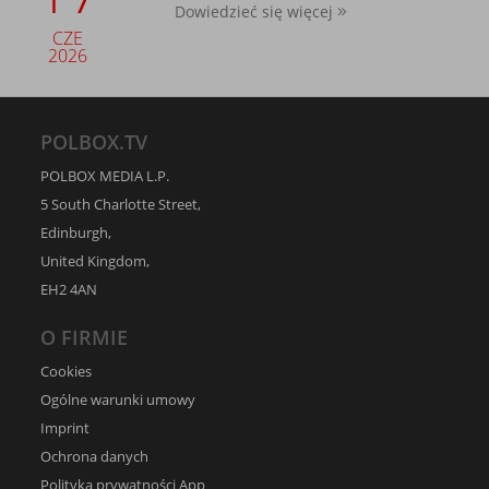
Dowiedzieć się więcej
CZE
2026
POLBOX.TV
POLBOX MEDIA L.P.
5 South Charlotte Street,
Edinburgh,
United Kingdom,
EH2 4AN
O FIRMIE
Cookies
Ogólne warunki umowy
Imprint
Ochrona danych
Polityka prywatności App