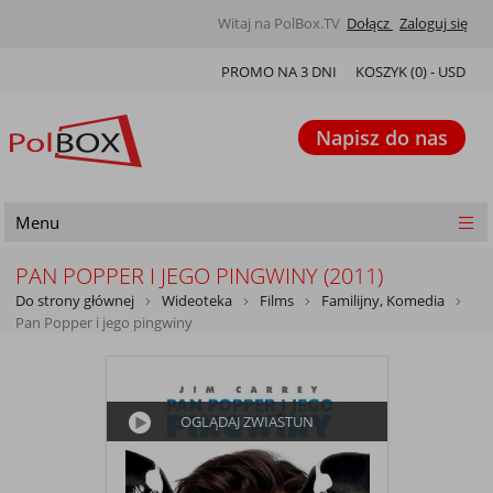
Witaj na PolBox.TV
Dołącz
Zaloguj się
PROMO NA 3 DNI
KOSZYK (
0
) -
USD
Napisz do nas
Menu
PAN POPPER I JEGO PINGWINY (2011)
Do strony głównej
Wideoteka
Films
Familijny, Komedia
Pan Popper i jego pingwiny
OGLĄDAJ ZWIASTUN