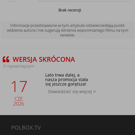
Brak recenzji
Informacje przedstawione w tym artykule odzwierciedlają punkt
widzenia autora i nie sugerują istnienia wspomnianego filmu na tym
serwisie.
WERSJA SKRÓCONA
O najważniejszym
Lato trwa dalej, a
17
nasza promocja stała
się jeszcze gorętsza!
Dowiedzieć się więcej
CZE
2026
POLBOX.TV