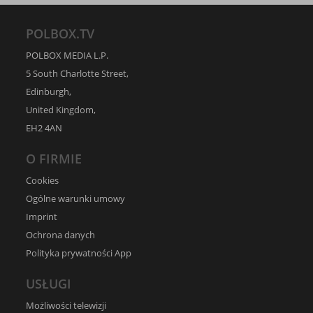
POLBOX.TV
POLBOX MEDIA L.P.
5 South Charlotte Street,
Edinburgh,
United Kingdom,
EH2 4AN
O FIRMIE
Cookies
Ogólne warunki umowy
Imprint
Ochrona danych
Polityka prywatności App
USŁUGI
Możliwości telewizji