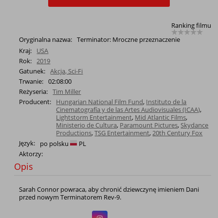
Ranking filmu
Oryginalna nazwa:
Terminator: Mroczne przeznaczenie
Kraj:
USA
Rok:
2019
Gatunek:
Akcja, Sci-Fi
Trwanie:
02:08:00
Reżyseria:
Tim Miller
Producent:
Hungarian National Film Fund
,
Instituto de la
Cinematografía y de las Artes Audiovisuales (ICAA)
,
Lightstorm Entertainment
,
Mid Atlantic Films
,
Ministerio de Cultura
,
Paramount Pictures
,
Skydance
Productions
,
TSG Entertainment
,
20th Century Fox
Język:
po polsku
PL
Aktorzy:
Opis
Sarah Connor powraca, aby chronić dziewczynę imieniem Dani
przed nowym Terminatorem Rev-9.