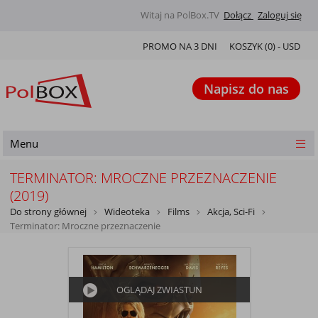
Witaj na PolBox.TV
Dołącz
Zaloguj się
PROMO NA 3 DNI
KOSZYK (
0
) -
USD
Napisz do nas
Menu
TERMINATOR: MROCZNE PRZEZNACZENIE
(2019)
Do strony głównej
Wideoteka
Films
Akcja, Sci-Fi
Terminator: Mroczne przeznaczenie
OGLĄDAJ ZWIASTUN