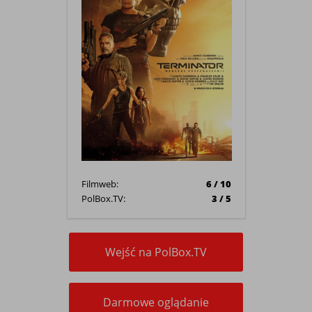
Filmweb:
6 / 10
PolBox.TV:
3 / 5
Wejść na PolBox.TV
Darmowe oglądanie